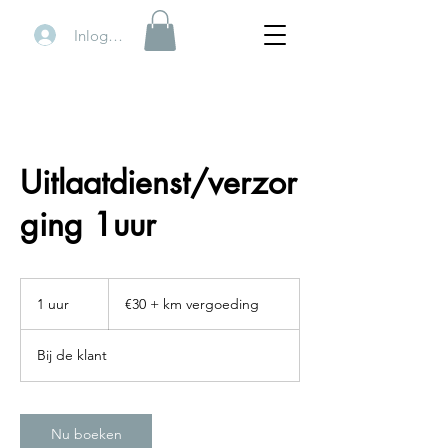
Inloggen
Uitlaatdienst/verzor
ging 1uur
€30
+
1 uur
1
€30 + km vergoeding
km
vergoeding
u
u
Bij de klant
Nu boeken